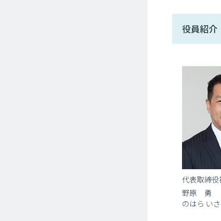
役員紹介
代表取締役
野原 勇
のはら い