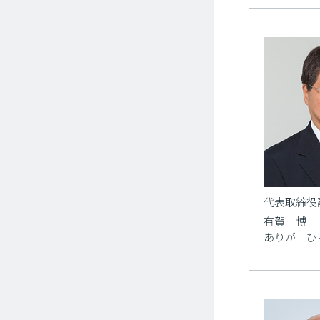
代表取締役
有賀 博
ありが ひ