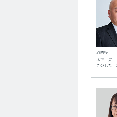
取締役
木下 晃
きのした 