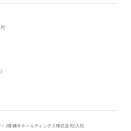
入社
任）
 (現 綿半ホールディングス株式会 社)入社