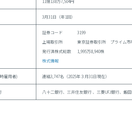
11億138万7,504円
3月31日（年1回）
証券コード
3199
上場取引所
東京証券取引所 プライム市
発行済株式総数
1,995万8,940株
株式情報
臨時雇用者)
連結3,747名（2025年３月31日現在）
行
八十二銀行、三井住友銀行 、三菱UFJ銀行、飯