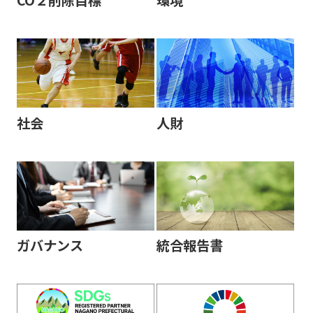
CO２削除目標
環境
社会
人財
ガバナンス
統合報告書