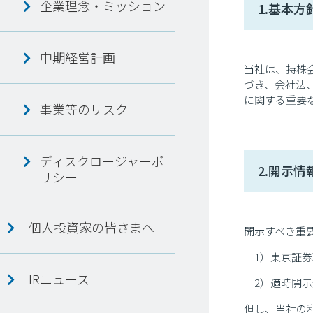
企業理念・ミッション
1.基本方
中期経営計画
当社は、持株
づき、会社法
に関する重要
事業等のリスク
ディスクロージャーポ
2.開示情
リシー
個人投資家の皆さまへ
開示すべき重
1）東京証
IRニュース
2）適時開
但し、当社の